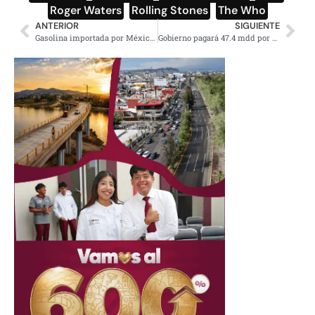
Roger Waters
,
Rolling Stones
,
The Who
ANTERIOR
SIGUIENTE
Gasolina importada por México de Estados Unidos es de mala calidad
Gobierno pagará 47.4 mdd por show y gira del Circo del Sol