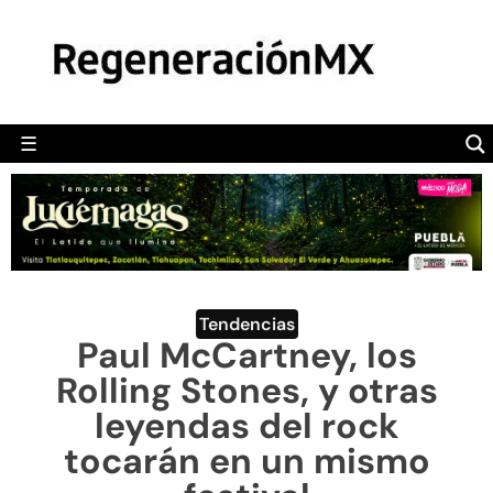
MÉXICO
POLÍTICA
MUNDO
☰
RegeneraciónMX
Sitio de noticias libre e independiente
CAMALEÓN
OPINIÓN
DEPORTES
ENGLISH SECTION
Tendencias
Paul McCartney, los
VIDEOS
Rolling Stones, y otras
leyendas del rock
tocarán en un mismo