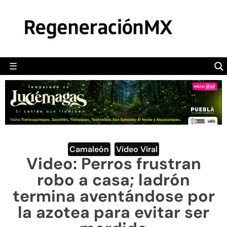
MÉXICO
POLÍTICA
MUNDO
☰
RegeneraciónMX
Sitio de noticias libre e independiente
CAMALEÓN
OPINIÓN
DEPORTES
ENGLISH SECTION
Camaleón
,
Video Viral
Video: Perros frustran
VIDEOS
robo a casa; ladrón
termina aventándose por
la azotea para evitar ser