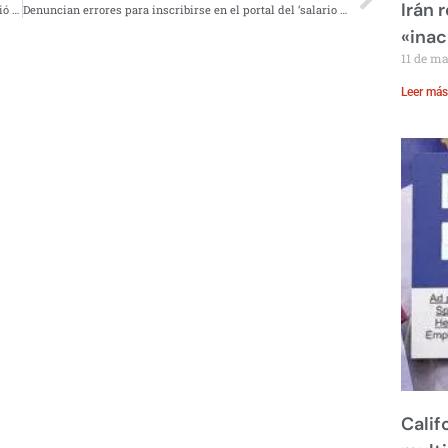
Irán 
Pemex califa el 2017 como el año con más ‘piquetes’, creció 51% la ordeña de ductos
Denuncian errores para inscribirse en el portal del ‘salario rosa’, el plazo vence el martes
«inac
11 de m
Leer más
Calif