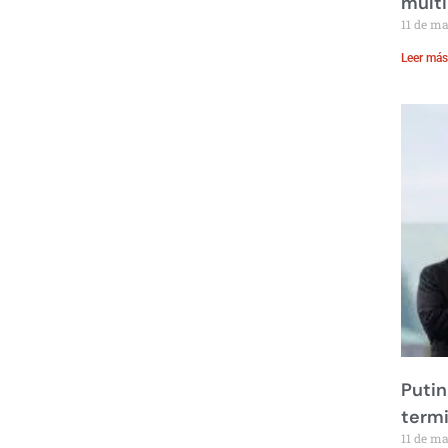
multi
11 de m
Leer más
Putin
term
11 de m