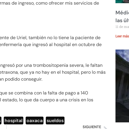
rmas de ingreso, como ofrecer mis servicios de
Médic
las ú
11 de m
Leer más
nte de Uriel, también no lo tiene la paciente de
 enfermería que ingresó al hospital en octubre de
ngresó por una trombositopenia severa, le faltan
traxona, que ya no hay en el hospital, pero lo más
an podido conseguir.
que se combina con la falta de pago a 140
l estado, lo que da cuerpo a una crisis en los
s
,
hospital
,
oaxaca
,
sueldos
SIGUIENTE