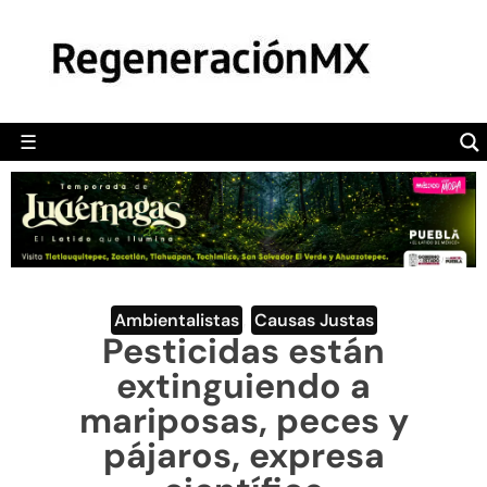
MÉXICO
POLÍTICA
MUNDO
☰
RegeneraciónMX
Sitio de noticias libre e independiente
CAMALEÓN
OPINIÓN
DEPORTES
ENGLISH SECTION
Ambientalistas
,
Causas Justas
Pesticidas están
VIDEOS
extinguiendo a
mariposas, peces y
pájaros, expresa