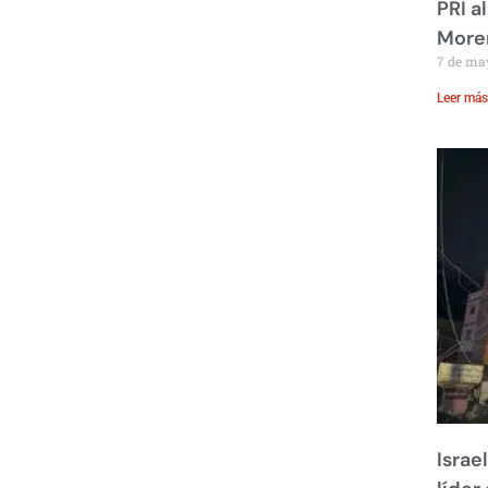
PRI a
Moren
7 de ma
Leer más
Israe