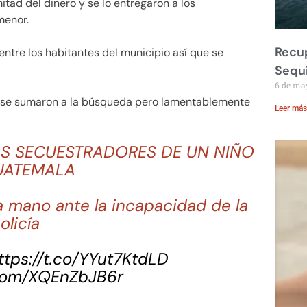
itad del dinero y se lo entregaron a los
menor.
Recup
entre los habitantes del municipio así que se
Sequ
6 de ma
 se sumaron a la búsqueda pero lamentablemente
Leer más
OS SECUESTRADORES DE UN NIÑO
UATEMALA
a mano ante la incapacidad de la
olicía
ttps://t.co/YYut7KtdLD
.com/XQEnZbJB6r