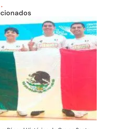
 »
acionados