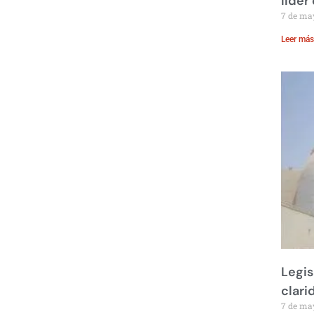
líder
7 de ma
Leer más
Legis
clari
7 de ma