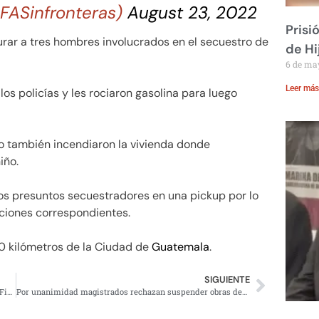
FASinfronteras)
August 23, 2022
Prisi
urar a tres hombres involucrados en el secuestro de
de Hi
6 de ma
Leer más
los policías y les rociaron gasolina para luego
no también incendiaron la vivienda donde
iño.
os presuntos secuestradores en una pickup por lo
aciones correspondientes.
0 kilómetros de la Ciudad de
Guatemala
.
SIGUIENTE
Luz Raquel, mujer quemada viva, escribió las amenazas: Fiscal de Jalisco
Por unanimidad magistrados rechazan suspender obras del Tren Maya