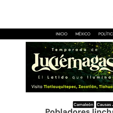
INICIO
MÉXICO
POLÍTI
Camaleón
,
Causas 
Pobladores linch