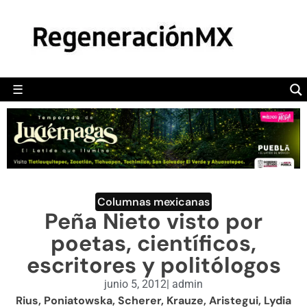
MÉXICO
POLÍTICA
MUNDO
☰
RegeneraciónMX
Sitio de noticias libre e independiente
CAMALEÓN
OPINIÓN
DEPORTES
ENGLISH SECTION
Columnas mexicanas
Peña Nieto visto por
VIDEOS
poetas, científicos,
escritores y politólogos
junio 5, 2012
|
admin
Rius, Poniatowska, Scherer, Krauze, Aristegui, Lydia