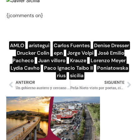
{jcomments on}
AMLO
,
aristegui
,
Carlos Fuentes
,
Denise Dresser
,
Drucker Colín
,
epn
,
Jorge Volpi
,
José Emilio
Pacheco
,
Juan villoro
,
Krauze
,
Lorenzo Meyer
,
Lydia Cavho
,
Paco Ignacio Taibo II
,
Poniatowska
,
rius
,
sicilia
ANTERIOR
SIGUIENTE
Un gobierno austero y cercano a la gente anuncia AMLO
Peña Nieto visto por poetas, científicos, escritores y politólogos