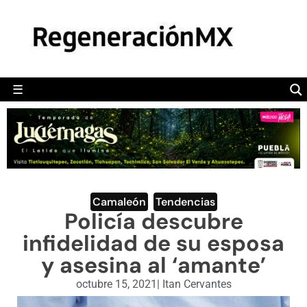
MÉXICO
POLÍTICA
MUNDO
☰
RegeneraciónMX
Sitio de noticias libre e independiente
CAMALEÓN
OPINIÓN
DEPORTES
ENGLISH SECTION
Camaleón
,
Tendencias
Policía descubre
VIDEOS
infidelidad de su esposa
y asesina al ‘amante’
octubre 15, 2021
|
Itan Cervantes