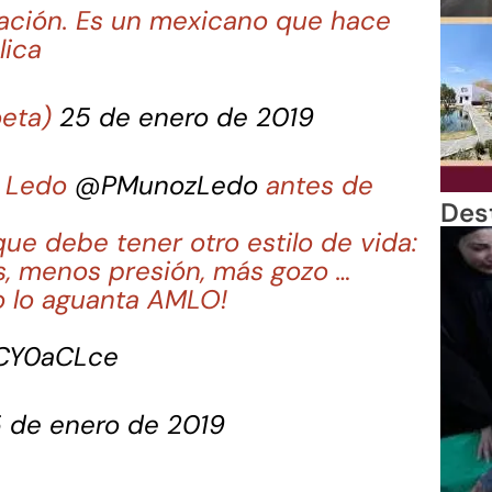
ación. Es un mexicano que hace
lica
oeta)
25 de enero de 2019
z Ledo
@PMunozLedo
antes de
Des
e debe tener otro estilo de vida:
s, menos presión, más gozo …
o lo aguanta AMLO!
oCY0aCLce
 de enero de 2019