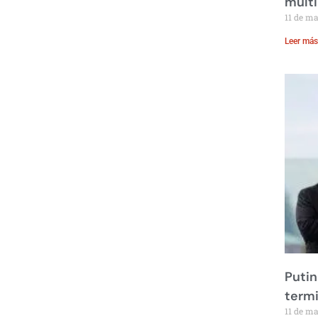
multi
11 de m
Leer más
Putin
term
11 de m