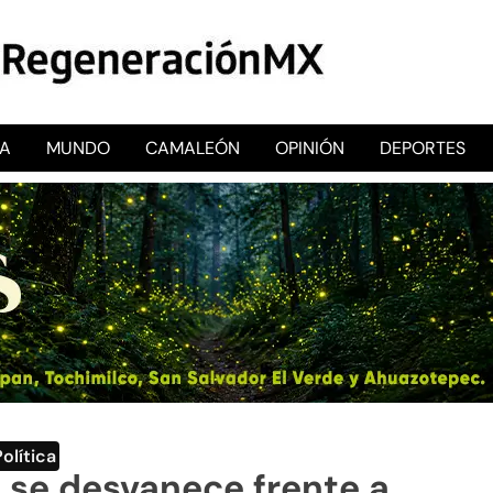
CA
MUNDO
CAMALEÓN
OPINIÓN
DEPORTES
RegeneraciónMX
Sitio de noticias libre e independiente
Política
 se desvanece frente a