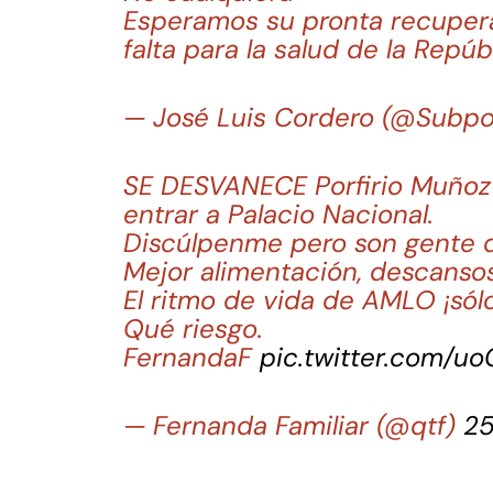
Esperamos su pronta recuper
falta para la salud de la Repúb
— José Luis Cordero (@Subp
SE DESVANECE Porfirio Muño
entrar a Palacio Nacional.
Discúlpenme pero son gente qu
Mejor alimentación, descanso
El ritmo de vida de AMLO ¡sól
Qué riesgo.
FernandaF
pic.twitter.com/u
— Fernanda Familiar (@qtf)
25