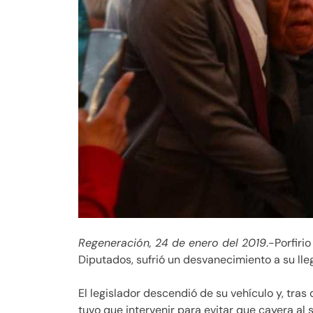
Regeneración, 24 de enero del 2019
.-Porfir
Diputados, sufrió un desvanecimiento a su lle
El legislador descendió de su vehículo y, tra
tuvo que intervenir para evitar que cayera al s