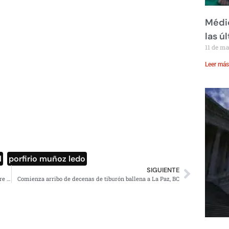
Médic
las ú
11 de m
Leer más
l
,
porfirio muñoz ledo
SIGUIENTE
Lanzan petición Change para que ‘México Libre’ no registre como partido
Comienza arribo de decenas de tiburón ballena a La Paz, BC