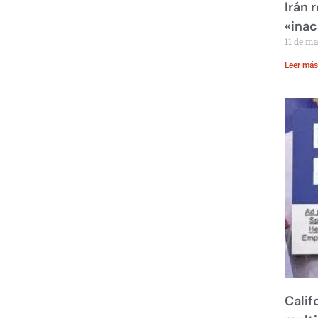
Irán 
«inac
11 de m
Leer más
Calif