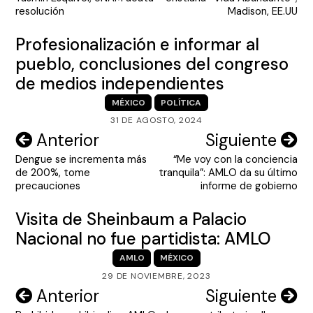
entradas
resolución
Madison, EE.UU
Profesionalización e informar al
pueblo, conclusiones del congreso
de medios independientes
MÉXICO
POLÍTICA
31 DE AGOSTO, 2024
Navegación
Anterior
Siguiente
Dengue se incrementa más
“Me voy con la conciencia
de
de 200%, tome
tranquila”: AMLO da su último
entradas
precauciones
informe de gobierno
Visita de Sheinbaum a Palacio
Nacional no fue partidista: AMLO
AMLO
MÉXICO
29 DE NOVIEMBRE, 2023
Navegación
Anterior
Siguiente