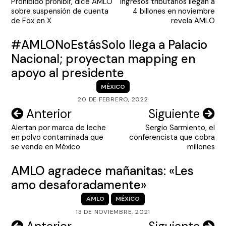
Prohibido prohibir, dice AMLO
Ingresos tributarios llegan a
de
sobre suspensión de cuenta
4 billones en noviembre
entradas
de Fox en X
revela AMLO
#AMLONoEstásSolo llega a Palacio
Nacional; proyectan mapping en
apoyo al presidente
MÉXICO
20 DE FEBRERO, 2022
Navegación
Anterior
Siguiente
Alertan por marca de leche
Sergio Sarmiento, el
de
en polvo contaminada que
conferencista que cobra
entradas
se vende en México
millones
AMLO agradece mañanitas: «Les
amo desaforadamente»
AMLO
MÉXICO
13 DE NOVIEMBRE, 2021
Navegación