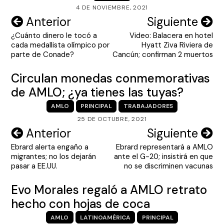
4 DE NOVIEMBRE, 2021
Navegación
Anterior
Siguiente
¿Cuánto dinero le tocó a
Video: Balacera en hotel
de
cada medallista olímpico por
Hyatt Ziva Riviera de
entradas
parte de Conade?
Cancún; confirman 2 muertos
Circulan monedas conmemorativas
de AMLO; ¿ya tienes las tuyas?
AMLO
PRINCIPAL
TRABAJADORES
25 DE OCTUBRE, 2021
Navegación
Anterior
Siguiente
Ebrard alerta engaño a
Ebrard representará a AMLO
de
migrantes; no los dejarán
ante el G-20; insistirá en que
entradas
pasar a EE.UU.
no se discriminen vacunas
Evo Morales regaló a AMLO retrato
hecho con hojas de coca
AMLO
LATINOAMÉRICA
PRINCIPAL