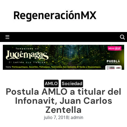
MÉXICO
POLÍTICA
MUNDO
☰
RegeneraciónMX
Sitio de noticias libre e independiente
CAMALEÓN
OPINIÓN
DEPORTES
ENGLISH SECTION
AMLO
,
Sociedad
Postula AMLO a titular del
VIDEOS
Infonavit, Juan Carlos
Zentella
julio 7, 2018
|
admin