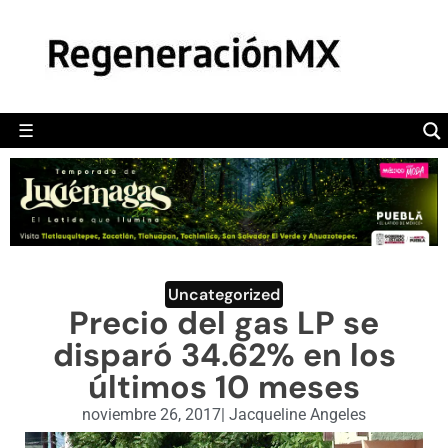
MÉXICO
POLÍTICA
MUNDO
☰
RegeneraciónMX
Sitio de noticias libre e independiente
CAMALEÓN
OPINIÓN
DEPORTES
ENGLISH SECTION
Uncategorized
Precio del gas LP se
VIDEOS
disparó 34.62% en los
últimos 10 meses
noviembre 26, 2017
|
Jacqueline Angeles