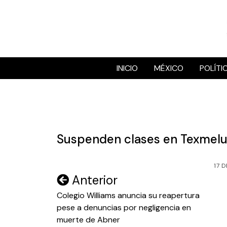
Skip
to
content
INICIO
MÉXICO
POLÍTI
Suspenden clases en Texmelu
17 
Navegación
Anterior
de
Colegio Williams anuncia su reapertura
pese a denuncias por negligencia en
entradas
muerte de Abner