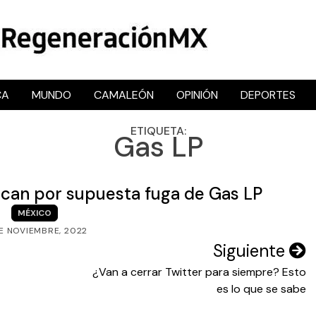
CA
MUNDO
CAMALEÓN
OPINIÓN
DEPORTES
RegeneraciónMX
Sitio de noticias libre e independiente
ETIQUETA:
Gas LP
can por supuesta fuga de Gas LP
MÉXICO
DE NOVIEMBRE, 2022
Siguiente
¿Van a cerrar Twitter para siempre? Esto
es lo que se sabe