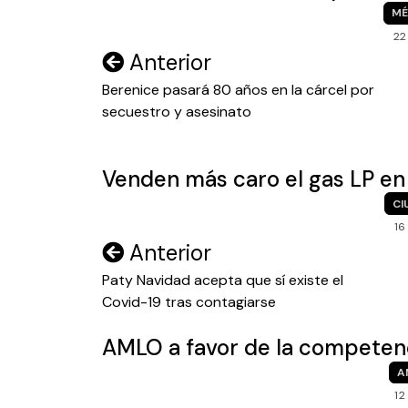
MÉ
22
Navegación
Anterior
de
Berenice pasará 80 años en la cárcel por
secuestro y asesinato
entradas
Venden más caro el gas LP en
CI
16
Navegación
Anterior
de
Paty Navidad acepta que sí existe el
Covid-19 tras contagiarse
entradas
AMLO a favor de la competenci
A
12