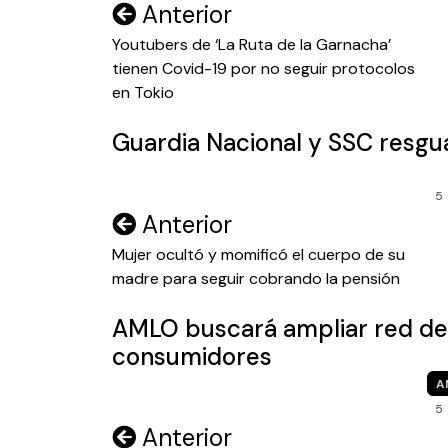
Navegación
Anterior
de
Youtubers de ‘La Ruta de la Garnacha’
tienen Covid-19 por no seguir protocolos
entradas
en Tokio
Guardia Nacional y SSC resg
5
Navegación
Anterior
de
Mujer ocultó y momificó el cuerpo de su
madre para seguir cobrando la pensión
entradas
AMLO buscará ampliar red de 
consumidores
A
5
Navegación
Anterior