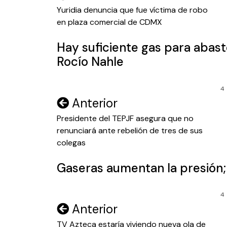
de
Yuridia denuncia que fue víctima de robo
en plaza comercial de CDMX
entradas
Hay suficiente gas para abast
Rocío Nahle
4
Navegación
Anterior
de
Presidente del TEPJF asegura que no
renunciará ante rebelión de tres de sus
entradas
colegas
Gaseras aumentan la presión;
4
Navegación
Anterior
de
TV Azteca estaría viviendo nueva ola de