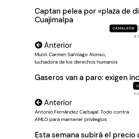
Captan pelea por «plaza de di
Cuajimalpa
CAMALEÓN
6 
Navegación
Anterior
de
Murió Carmen Santiago Alonso,
luchadora de los derechos humanos
entradas
Gaseros van a paro: exigen in
C
11
Navegación
Anterior
de
Antonio Fernández Carbajal: Todo contra
AMLO para mantener privilegios
entradas
Esta semana subirá el precio 