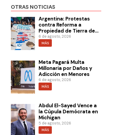
OTRAS NOTICIAS
Argentina: Protestas
contra Reforma a
Propiedad de Tierra de
Milei
6 de agosto, 2026
MÁS
Meta Pagará Multa
Millonaria por Daños y
Adicción en Menores
6 de agosto, 2026
MÁS
Abdul El-Sayed Vence a
la Cúpula Demócrata en
Michigan
5 de agosto, 2026
MÁS