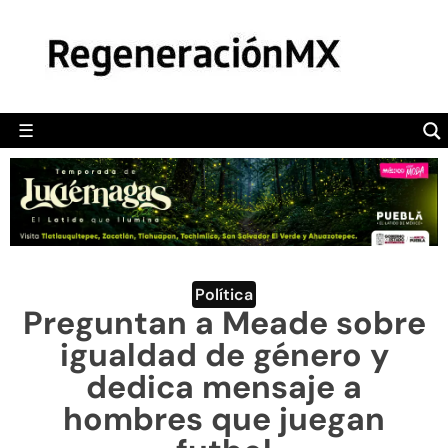
MÉXICO
POLÍTICA
MUNDO
☰
RegeneraciónMX
Sitio de noticias libre e independiente
CAMALEÓN
OPINIÓN
DEPORTES
ENGLISH SECTION
Política
Preguntan a Meade sobre
VIDEOS
igualdad de género y
dedica mensaje a
hombres que juegan