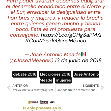
Para poder avanzar debemos equiparar
el desarrollo económico entre el Norte y
el Sur, erradicar la desigualdad entre
hombres y mujeres, y reducir la brecha
entre quienes ganan mucho y tienen
poco. Esta es mi propuesta para
conseguirlo:
https://t.co/gCHgSaPMXl
#ConMeadeGanaMéxico
— José Antonio Meade
(@JoseAMeadeK)
13 de junio de 2018
debate 2018
,
Elecciones 2018
,
José Antonio
Meade
,
mujeres
ANTERIOR
SIGUIENTE
Anaya vuelve a robar propuestas a AMLO en el debate, dijo que ‘combatirá la corrupción’
Santiago Nieto desmiente que Jiménez Espriú esté siendo investigado por caso Odebrecht