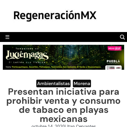
MÉXICO
POLÍTICA
MUNDO
☰
RegeneraciónMX
Sitio de noticias libre e independiente
CAMALEÓN
OPINIÓN
DEPORTES
ENGLISH SECTION
Ambientalistas
,
Morena
Presentan iniciativa para
VIDEOS
prohibir venta y consumo
de tabaco en playas
mexicanas
octubre 14, 2020
|
Itan Cervantes