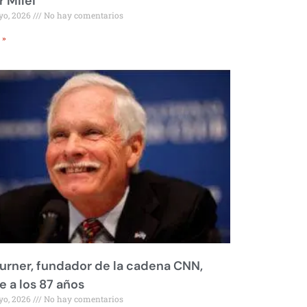
r Milei
yo, 2026
No hay comentarios
 »
urner, fundador de la cadena CNN,
 a los 87 años
yo, 2026
No hay comentarios