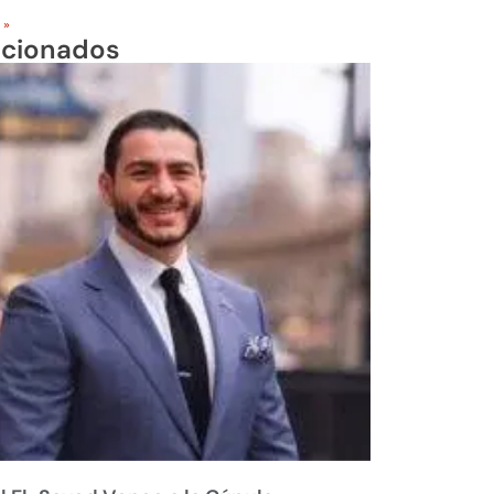
 »
acionados