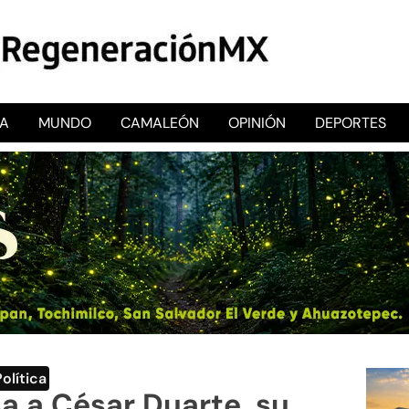
CA
MUNDO
CAMALEÓN
OPINIÓN
DEPORTES
RegeneraciónMX
Sitio de noticias libre e independiente
Política
a a César Duarte, su