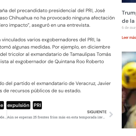
aña del precandidato presidencial del PRI, José
Trump
caso Chihuahua no ha provocado ninguna afectación
de la
ero impacto”, aseguró en una entrevista.
6 de ma
Leer más
 vinculados varios exgobernadores del PRI, la
o tomó algunas medidas. Por ejemplo, en diciembre
as del tricolor al exmandatario de Tamaulipas Tomás
iista al exgobernador de Quintana Roo Roberto
o del partido el exmandatario de Veracruz, Javier
s de recursos públicos de su estado.
te
,
expulsión
,
PRI
SIGUIENTE
Empresario mexicano recibe orden de captura por caso Odebrecht en Perú
Aún se esperan 25 frentes fríos más en esta temporada invernal