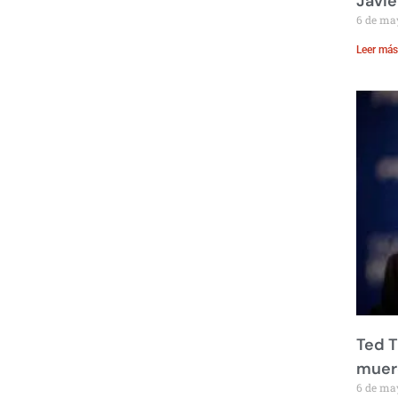
Javie
6 de ma
Leer más
Ted T
muere
6 de ma