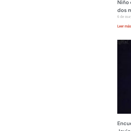
Niño 
dos 
6 de ma
Leer más
Encue