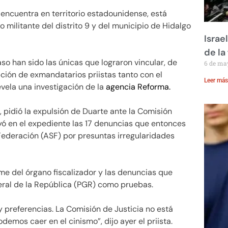
 encuentra en territorio estadounidense, está
mo militante del distrito 9 y del municipio de Hidalgo
Israe
de la 
so han sido las únicas que lograron vincular, de
6 de ma
ción de exmandatarios priistas tanto con el
Leer más
revela una investigación de la
agencia Reforma.
, pidió la expulsión de Duarte ante la Comisión
uyó en el expediente las 17 denuncias que entonces
 Federación (ASF) por presuntas irregularidades
rme del órgano fiscalizador y las denuncias que
eral de la República (PGR) como pruebas.
 preferencias. La Comisión de Justicia no está
demos caer en el cinismo”, dijo ayer el priista.