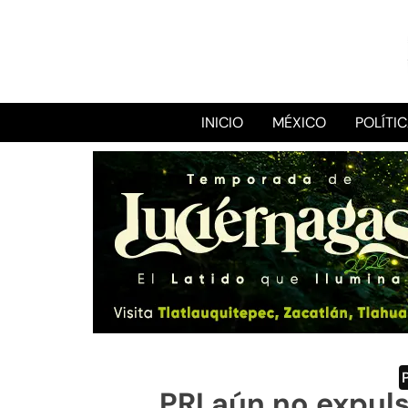
INICIO
MÉXICO
POLÍTI
PRI aún no expuls