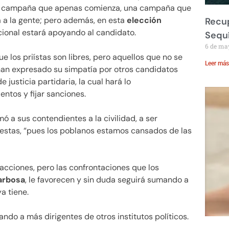
na campaña que apenas comienza, una campaña que
 a la gente; pero además, en esta
elección
Recup
acional estará apoyando al candidato.
Sequ
6 de ma
e los priístas son libres, pero aquellos que no se
Leer más
 han expresado su simpatía por otros candidatos
 justicia partidaria, la cual hará lo
ntos y fijar sanciones.
mó a sus contendientes a la civilidad, a ser
uestas, “pues los poblanos estamos cansados de las
acciones, pero las confrontaciones que los
arbosa
, le favorecen y sin duda seguirá sumando a
a tiene.
ndo a más dirigentes de otros institutos políticos.