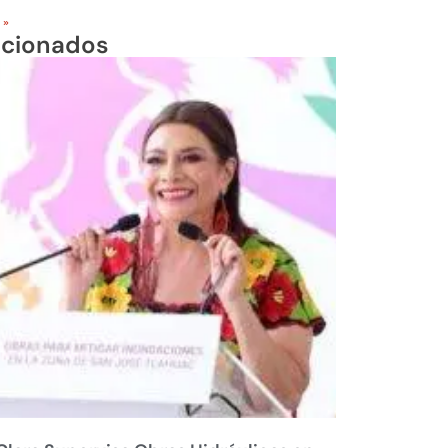
 »
acionados