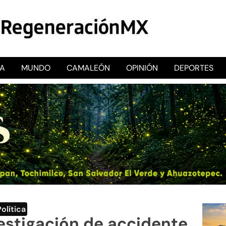
CA
MUNDO
CAMALEÓN
OPINIÓN
DEPORTES
RegeneraciónMX
Sitio de noticias libre e independiente
Política
vestigación de accidente