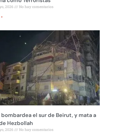
a como Terroristas
yo, 2026
No hay comentarios
 »
l bombardea el sur de Beirut, y mata a
 de Hezbollah
yo, 2026
No hay comentarios