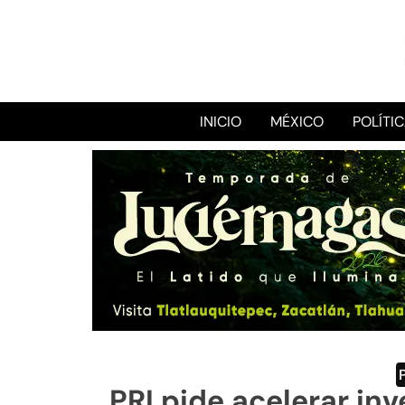
INICIO
MÉXICO
POLÍTI
PRI pide acelerar in