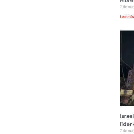
Moren
7 de ma
Leer más
Israe
líder
7 de ma