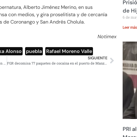
Prisi
bernatura, Alberto Jiménez Merino, en sus
de Hi
sa con medios, y gira proselitista y de cercanía
6 de ma
os de Coronango y San Andrés Cholula.
Leer más
Notimex
ka Alonso
,
puebla
,
Rafael Moreno Valle
SIGUIENTE
AMLO supervisa personalmente construcción de Metro en Guadalajara
FGR decomisa 77 paquetes de cocaína en el puerto de Manzanillo
PRI a