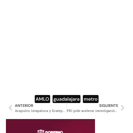
AMLO
,
guadalajara
,
metro
ANTERIOR
SIGUIENTE
Acapulco, Ixtapaluca y Ecatepec, los municipios que más le deben a la CFE
PRI pide acelerar investigación de accidente en Puebla por el bien de las elecciones