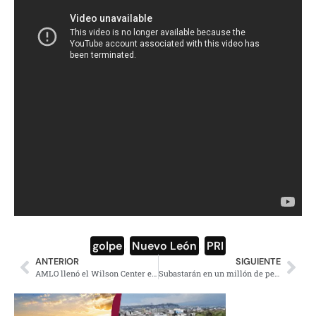
golpe
,
Nuevo León
,
PRI
ANTERIOR
SIGUIENTE
AMLO llenó el Wilson Center en Washington
Subastarán en un millón de pesos el vestido de ‘La bruja del 71’