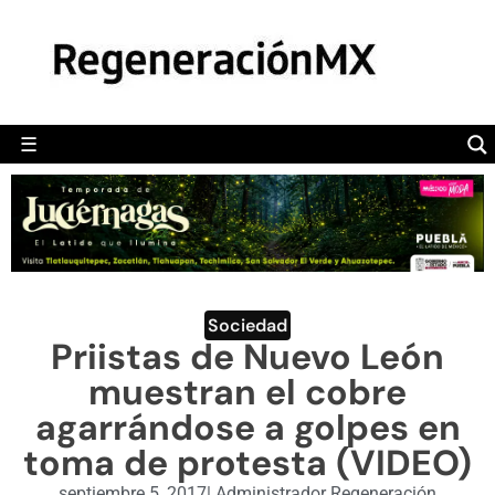
MÉXICO
POLÍTICA
MUNDO
☰
RegeneraciónMX
Sitio de noticias libre e independiente
CAMALEÓN
OPINIÓN
DEPORTES
ENGLISH SECTION
Sociedad
Priistas de Nuevo León
VIDEOS
muestran el cobre
agarrándose a golpes en
toma de protesta (VIDEO)
septiembre 5, 2017
|
Administrador Regeneración