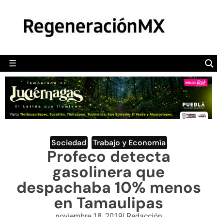
MÉXICO
POLÍTICA
MUNDO
☰
RegeneraciónMX
Sitio de noticias libre e independiente
CAMALEÓN
OPINIÓN
DEPORTES
ENGLISH SECTION
Sociedad
,
Trabajo y Economía
Profeco detecta
VIDEOS
gasolinera que
despachaba 10% menos
en Tamaulipas
noviembre 18, 2019
|
Redacción