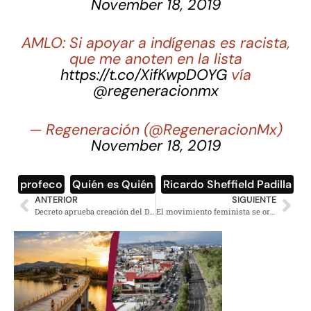
November 18, 2019
AMLO: Si apoyar a indígenas es racista,
que me anoten en la lista
https://t.co/XifKwpDOYG
vía
@regeneracionmx
— Regeneración (@RegeneracionMx)
November 18, 2019
profeco
,
Quién es Quién
,
Ricardo Sheffield Padilla
ANTERIOR
SIGUIENTE
Decreto aprueba creación del Distrito Federal para el Imperio
El movimiento feminista se organiza en Bolivia contra el Golpe