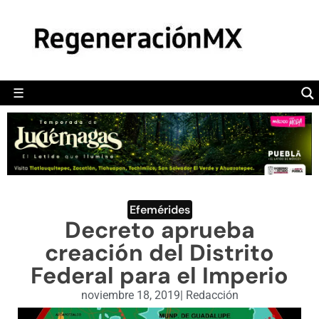
MÉXICO
POLÍTICA
MUNDO
☰
RegeneraciónMX
Sitio de noticias libre e independiente
CAMALEÓN
OPINIÓN
DEPORTES
ENGLISH SECTION
Efemérides
Decreto aprueba
VIDEOS
creación del Distrito
Federal para el Imperio
noviembre 18, 2019
|
Redacción