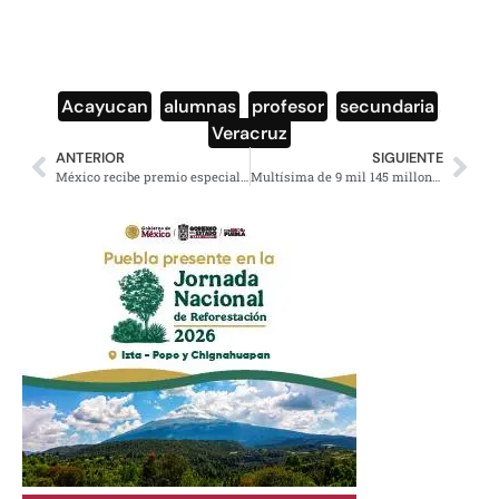
Acayucan
,
alumnas
,
profesor
,
secundaria
,
Veracruz
ANTERIOR
SIGUIENTE
México recibe premio especial OMS por control del tabaco
Multísima de 9 mil 145 millones a Iberdrola por venta ilegal de energía