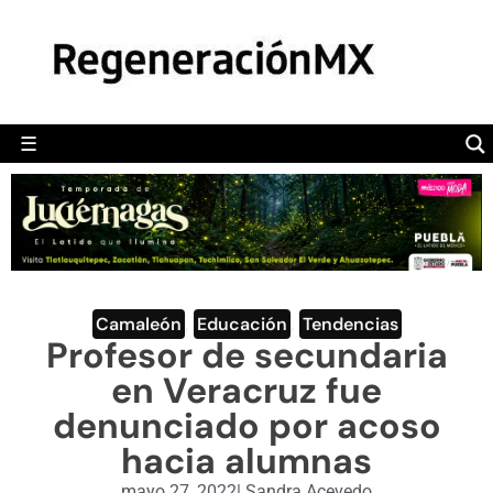
MÉXICO
POLÍTICA
MUNDO
☰
RegeneraciónMX
Sitio de noticias libre e independiente
CAMALEÓN
OPINIÓN
DEPORTES
ENGLISH SECTION
Camaleón
,
Educación
,
Tendencias
Profesor de secundaria
VIDEOS
en Veracruz fue
denunciado por acoso
hacia alumnas
mayo 27, 2022
|
Sandra Acevedo