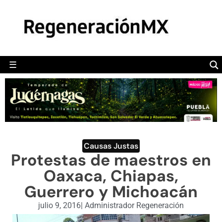
MÉXICO
POLÍTICA
MUNDO
☰
RegeneraciónMX
Sitio de noticias libre e independiente
CAMALEÓN
OPINIÓN
DEPORTES
ENGLISH SECTION
Causas Justas
Protestas de maestros en
VIDEOS
Oaxaca, Chiapas,
Guerrero y Michoacán
julio 9, 2016
|
Administrador Regeneración