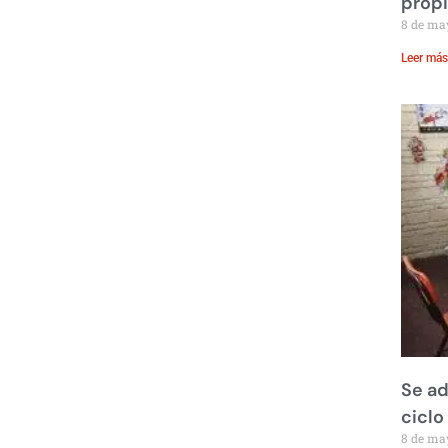
prop
8 de ma
Leer más
Se ad
ciclo
8 de ma