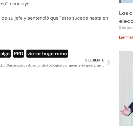
ma”, concluyó.
Los c
s de su jefe y sentenció que “esto sucede hasta en
elecc
8 de ma
Leer más
dalgo
,
PRD
,
victor hugo romo
SIGUIENTE
Protestas de maestros en Oaxaca, Chiapas, Guerrero y Michoacán
Suspenden a director de Zoológico por muerte de gorila; investigan negligencia