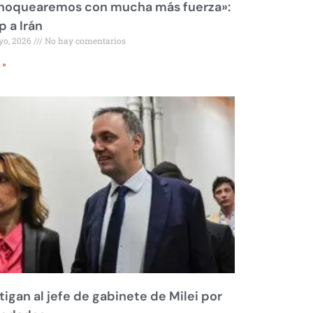
 noquearemos con mucha más fuerza»:
 a Irán
yo, 2026
No hay comentarios
 »
tigan al jefe de gabinete de Milei por