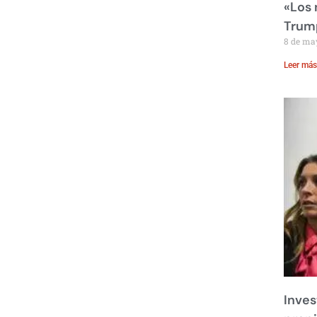
«Los
Trump
8 de ma
Leer más
Inves