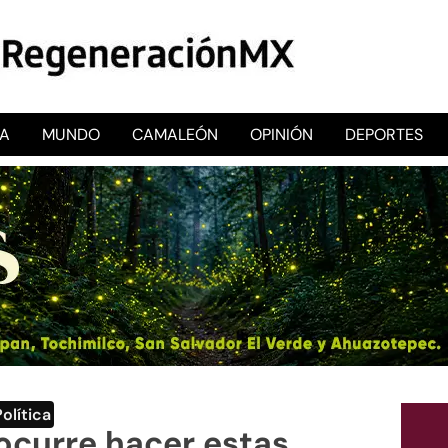
CA
MUNDO
CAMALEÓN
OPINIÓN
DEPORTES
RegeneraciónMX
Sitio de noticias libre e independiente
Política
 ocurre hacer estas