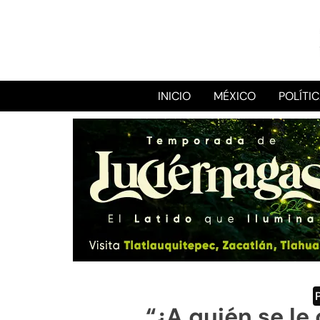
INICIO
MÉXICO
POLÍTI
“¿A quién se le