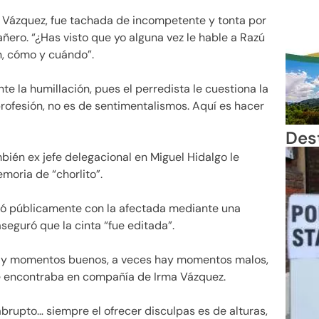
a Vázquez, fue tachada de incompetente y tonta por
ero. “¿Has visto que yo alguna vez le hable a Razú
n, cómo y cuándo”.
e la humillación, pues el perredista le cuestiona la
 profesión, no es de sentimentalismos. Aquí es hacer
Des
bién ex jefe delegacional en Miguel Hidalgo le
moria de “chorlito”.
lpó públicamente con la afectada mediante una
seguró que la cinta “fue editada”.
ay momentos buenos, a veces hay momentos malos,
se encontraba en compañía de Irma Vázquez.
xabrupto… siempre el ofrecer disculpas es de alturas,