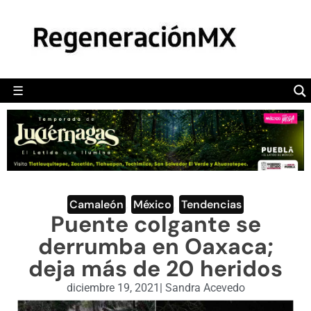
MÉXICO
POLÍTICA
MUNDO
☰
RegeneraciónMX
Sitio de noticias libre e independiente
CAMALEÓN
OPINIÓN
DEPORTES
ENGLISH SECTION
Camaleón
,
México
,
Tendencias
Puente colgante se
VIDEOS
derrumba en Oaxaca;
deja más de 20 heridos
diciembre 19, 2021
|
Sandra Acevedo