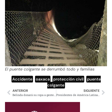
El puente colgante se derrumbó todo y familias
Accidente
,
oaxaca
,
protección civil
,
puente
colgante
ANTERIOR
SIGUIENTE
Belinda donará su ropa a gente en hospitales y albergues
Presidentes de América Latina felicitan a Gabriel Boric