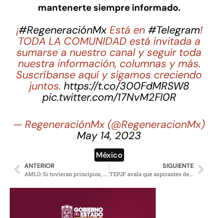
mantenerte siempre informado.
¡
#RegeneraciónMx
Está en
#Telegram
!
TODA LA COMUNIDAD está invitada a
sumarse a nuestro canal y seguir toda
nuestra información, columnas y más.
Suscríbanse aquí y sigamos creciendo
juntos.
https://t.co/300FdMRSW8
pic.twitter.com/17NvM2FI0R
— RegeneraciónMx (@RegeneracionMx)
May 14, 2023
México
ANTERIOR
SIGUIENTE
AMLO: Si tuvieran principios, magistrados del TEPJF estarían renunciando
TEPJF avala que aspirantes del frente opositor mantengan cargos