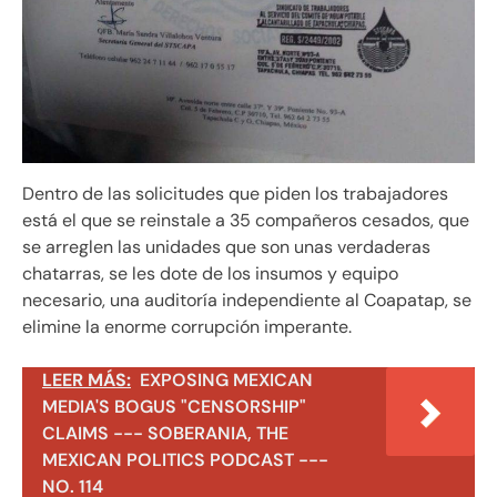
Dentro de las solicitudes que piden los trabajadores
está el que se reinstale a 35 compañeros cesados, que
se arreglen las unidades que son unas verdaderas
chatarras, se les dote de los insumos y equipo
necesario, una auditoría independiente al Coapatap, se
elimine la enorme corrupción imperante.
LEER MÁS:
EXPOSING MEXICAN
MEDIA'S BOGUS "CENSORSHIP"
CLAIMS --- SOBERANIA, THE
MEXICAN POLITICS PODCAST ---
NO. 114