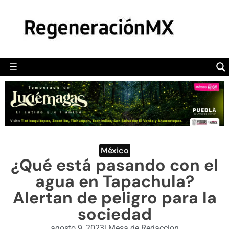
MÉXICO
POLÍTICA
MUNDO
☰
RegeneraciónMX
Sitio de noticias libre e independiente
CAMALEÓN
OPINIÓN
DEPORTES
ENGLISH SECTION
México
¿Qué está pasando con el
VIDEOS
agua en Tapachula?
Alertan de peligro para la
sociedad
agosto 9, 2023
|
Mesa de Redaccion