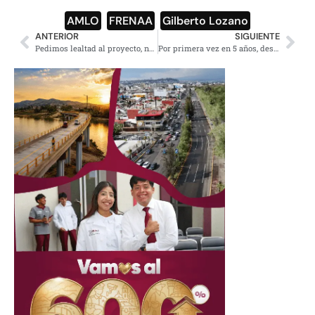
AMLO
,
FRENAA
,
Gilberto Lozano
ANTERIOR
SIGUIENTE
Pedimos lealtad al proyecto, no a las personas: AMLO a Jaime Cárdenas
Por primera vez en 5 años, descienden homicidios dolosos