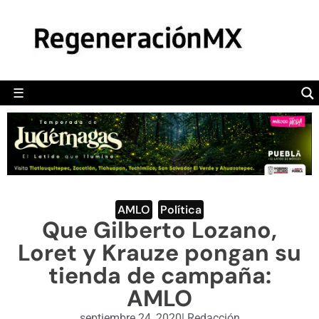
MÉXICO
POLÍTICA
MUNDO
☰
RegeneraciónMX
Sitio de noticias libre e independiente
CAMALEÓN
OPINIÓN
DEPORTES
ENGLISH SECTION
AMLO
,
Política
Que Gilberto Lozano,
VIDEOS
Loret y Krauze pongan su
tienda de campaña:
AMLO
septiembre 24, 2020
|
Redacción