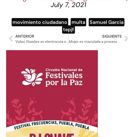
July 7, 2021
movimiento ciudadano
,
multa
,
Samuel García
,
tepjf
ANTERIOR
SIGUIENTE
Video: Hombre se electrocuta en el tren ligero de Guadalajara
Mujer es vinculada a proceso por dejar morir de hambre a su hija en Edomex