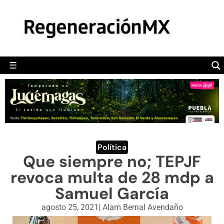
MÉXICO
POLÍTICA
MUNDO
☰
RegeneraciónMX
Sitio de noticias libre e independiente
CAMALEÓN
OPINIÓN
DEPORTES
ENGLISH SECTION
Política
Que siempre no; TEPJF
VIDEOS
revoca multa de 28 mdp a
Samuel García
agosto 25, 2021
|
Alam Bernal Avendaño