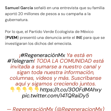
Samuel García
señaló en una entrevista que su familia
aportó 20 millones de pesos a su campaña a la
gubernatura.
Por lo que, el Partido Verde Ecologista de México
(
PVEM
) presentó una denuncia ante el
INE
para que se
investigaran los dichos del emecista.
¡
#RegeneraciónMx
Ya está en
#Telegram
! TODA LA COMUNIDAD está
invitada a sumarse a nuestro canal y
sigan toda nuestra información,
columnas, videos y más. Suscríbanse
aquí y sigamos creciendo juntos.
https://t.co/300FdMAhxy
pic.twitter.com/I4TQRaiDy5
— RegeneraciónMx (@RegeneracionMx)