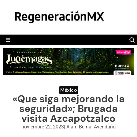
MÉXICO
POLÍTICA
MUNDO
☰
RegeneraciónMX
Sitio de noticias libre e independiente
CAMALEÓN
OPINIÓN
DEPORTES
ENGLISH SECTION
México
«Que siga mejorando la
VIDEOS
seguridad»; Brugada
visita Azcapotzalco
noviembre 22, 2023
|
Alam Bernal Avendaño