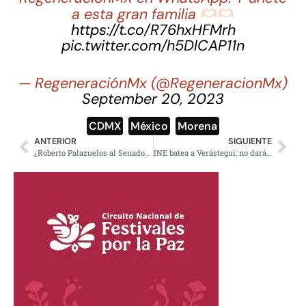
a esta gran familia
https://t.co/R76hxHFMrh
pic.twitter.com/h5DlCAP11n
— RegeneraciónMx (@RegeneracionMx)
September 20, 2023
CDMX
,
México
,
Morena
ANTERIOR
SIGUIENTE
¿Roberto Palazuelos al Senado? Causa división en el PAN Naranja
INE batea a Verástegui; no darán prórroga en la recepción de firmas para independientes