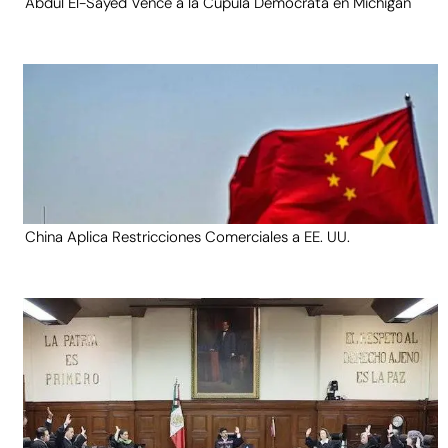
Abdul El-Sayed Vence a la Cúpula Demócrata en Michigan
China Aplica Restricciones Comerciales a EE. UU.