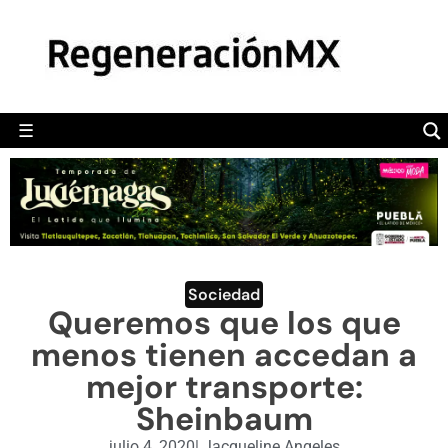
MÉXICO
POLÍTICA
MUNDO
☰
RegeneraciónMX
Sitio de noticias libre e independiente
CAMALEÓN
OPINIÓN
DEPORTES
ENGLISH SECTION
Sociedad
Queremos que los que
VIDEOS
menos tienen accedan a
mejor transporte:
Sheinbaum
julio 4, 2020
|
Jacqueline Angeles