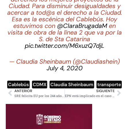
Ciudad. Para disminuir desigualdades y
acercar a tod@s el derecho a la Ciudad.
Esa es la escénica del Cablebús. Hoy
estuvimos con
@ClaraBrugadaM
en
visita de obra de la línea 2 que va por la
S. de Sta Catarina
pic.twitter.com/M6xuzQ7djL
— Claudia Sheinbaum (@Claudiashein)
July 4, 2020
Cablebús
,
CDMX
,
Claudia Sheinbaum
,
transporte
ANTERIOR
SIGUIENTE
SRE felicita EU por los 244 años de su independencia
EPN está implicado en el caso Ayotzinapa: Anabel Hernández