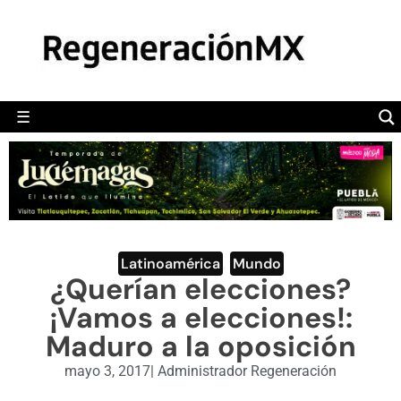
MÉXICO
POLÍTICA
MUNDO
☰
RegeneraciónMX
Sitio de noticias libre e independiente
CAMALEÓN
OPINIÓN
DEPORTES
ENGLISH SECTION
Latinoamérica
,
Mundo
¿Querían elecciones?
VIDEOS
¡Vamos a elecciones!:
Maduro a la oposición
mayo 3, 2017
|
Administrador Regeneración