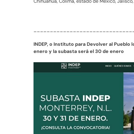
Chihuahua, Colima, estado de México, Jalisco
______________________________
INDEP, o Instituto para Devolver al Pueblo
enero y la subasta será el 30 de enero