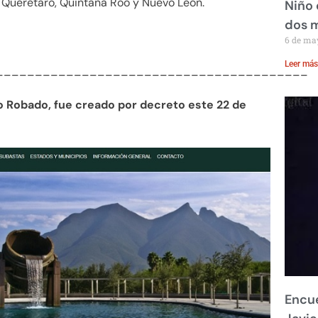
, Querétaro, Quintana Roo y Nuevo León.
Niño 
dos 
6 de ma
Leer más
________________________________________
 lo Robado, fue creado por decreto este 22 de
Encue