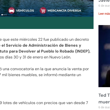
Javie
6 de ma
Leer más
 que este miércoles 22 fue publicado un decreto
e
el Servicio de Administración de Bienes y
tuto para Devolver al Pueblo lo Robado (INDEP),
los días 30 y 31 de enero en Nuevo León.
có una convocatoria en la que anuncia la venta por
7 mil bienes muebles, se informó mediante un
Ted T
muere
89 lotes de vehículos con precios que van desde 7
6 de ma