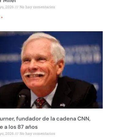
r Milei
yo, 2026
No hay comentarios
 »
urner, fundador de la cadena CNN,
 a los 87 años
yo, 2026
No hay comentarios