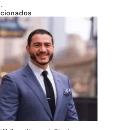
 »
acionados