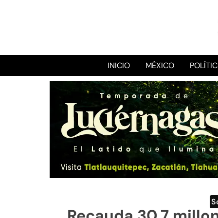
INICIO
MÉXICO
POLÍTI
S
Recauda 30.7 millo