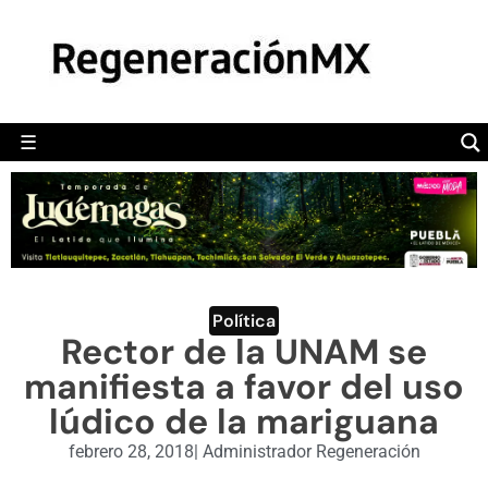
MÉXICO
POLÍTICA
MUNDO
☰
RegeneraciónMX
Sitio de noticias libre e independiente
CAMALEÓN
OPINIÓN
DEPORTES
ENGLISH SECTION
Política
Rector de la UNAM se
VIDEOS
manifiesta a favor del uso
lúdico de la mariguana
febrero 28, 2018
|
Administrador Regeneración