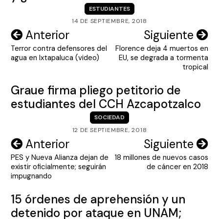
ESTUDIANTES
14 DE SEPTIEMBRE, 2018
Navegación
Anterior
Siguiente
Terror contra defensores del
Florence deja 4 muertos en
de
agua en Ixtapaluca (video)
EU, se degrada a tormenta
entradas
tropical
Graue firma pliego petitorio de
estudiantes del CCH Azcapotzalco
SOCIEDAD
12 DE SEPTIEMBRE, 2018
Navegación
Anterior
Siguiente
PES y Nueva Alianza dejan de
18 millones de nuevos casos
de
existir oficialmente; seguirán
de cáncer en 2018
entradas
impugnando
15 órdenes de aprehensión y un
detenido por ataque en UNAM;