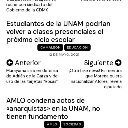
entradas
reúne con sindicato del
Gobierno de la CDMX
Estudiantes de la UNAM podrían
volver a clases presenciales el
próximo ciclo escolar
CAMALEÓN
EDUCACIÓN
12 DE MAYO, 2021
Navegación
Anterior
Siguiente
Murayama sale en defensa
¡Otra fake news! Es mentira
de
de Adrián de la Garza y del
que Morena quiera
entradas
uso de las tarjetas “Rosas”
nacionalizar Afores, revela
diputado
AMLO condena actos de
«anarquistas» en la UNAM, no
tienen fundamento
AMLO
SOCIEDAD