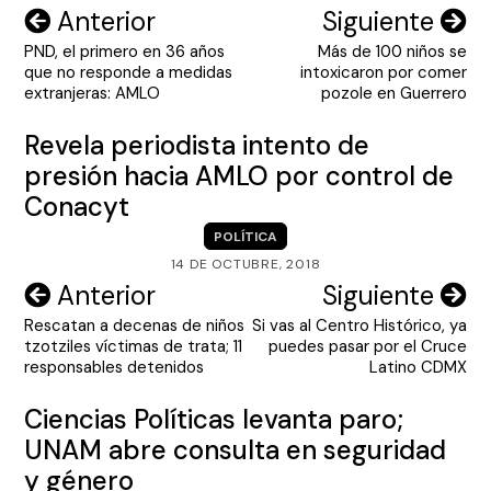
Navegación
Anterior
Siguiente
PND, el primero en 36 años
Más de 100 niños se
de
que no responde a medidas
intoxicaron por comer
entradas
extranjeras: AMLO
pozole en Guerrero
Revela periodista intento de
presión hacia AMLO por control de
Conacyt
POLÍTICA
14 DE OCTUBRE, 2018
Navegación
Anterior
Siguiente
Rescatan a decenas de niños
Si vas al Centro Histórico, ya
de
tzotziles víctimas de trata; 11
puedes pasar por el Cruce
entradas
responsables detenidos
Latino CDMX
Ciencias Políticas levanta paro;
UNAM abre consulta en seguridad
y género