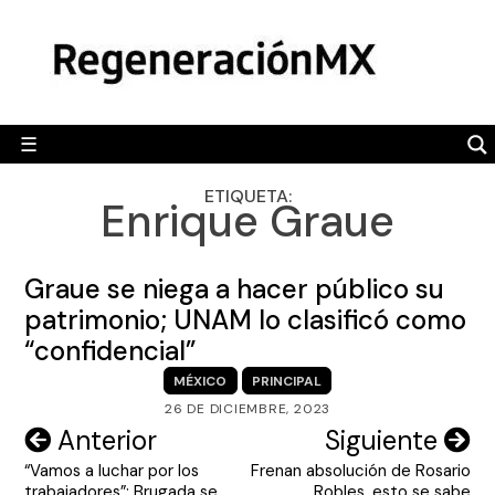
Skip
MÉXICO
to
content
POLÍTICA
MUNDO
☰
RegeneraciónMX
Sitio de noticias libre e independiente
CAMALEÓN
ETIQUETA:
Enrique Graue
OPINIÓN
DEPORTES
Graue se niega a hacer público su
ENGLISH SECTION
patrimonio; UNAM lo clasificó como
“confidencial”
VIDEOS
MÉXICO
PRINCIPAL
26 DE DICIEMBRE, 2023
Navegación
Anterior
Siguiente
“Vamos a luchar por los
Frenan absolución de Rosario
de
trabajadores”; Brugada se
Robles, esto se sabe