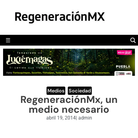
MÉXICO
POLÍTICA
MUNDO
☰
RegeneraciónMX
Sitio de noticias libre e independiente
CAMALEÓN
OPINIÓN
DEPORTES
ENGLISH SECTION
Medios
,
Sociedad
RegeneraciónMx, un
VIDEOS
medio necesario
abril 19, 2014
|
admin