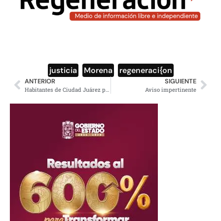
justicia
,
Morena
,
regeneraci{on
ANTERIOR
SIGUIENTE
Habitantes de Ciudad Juárez protestan por cobro excesivo de CFE
Aviso impertinente