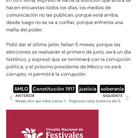
En otro tema, expresó le llama la atención que ahora se
hacen encuestas todos los días, los medios de
comunicación no las publican, porque está arriba,
desde luego no se va a confiar, porque enfrenta una
mafia del poder.
Pidió dar el último jalón, faltan 5 meses, porque las
elecciones se realizarán el primero de junio, será un día
histórico, y expresó que se terminará con la corrupción
política, y el próximo presidente de México no será
corrupto, ni permitirá la corrupción.
AMLO
,
Constitución 1917
,
justicia
,
soberanía
ANTERIOR
SIGUIENTE
Meade dice que todos somos ‘iguales’ y exige a AMLO declarar bienes
Registran caída histórica del Dow Jones, lo sufren bolsas latinoamericanas