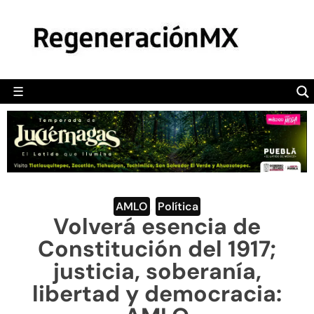
MÉXICO
POLÍTICA
MUNDO
☰
RegeneraciónMX
Sitio de noticias libre e independiente
CAMALEÓN
OPINIÓN
DEPORTES
ENGLISH SECTION
AMLO
,
Política
Volverá esencia de
VIDEOS
Constitución del 1917;
justicia, soberanía,
libertad y democracia: