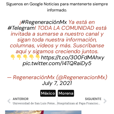
Síguenos en Google Noticias para mantenerte siempre
informado
.
¡
#RegeneraciónMx
Ya está en
#Telegram
! TODA LA COMUNIDAD está
invitada a sumarse a nuestro canal y
sigan toda nuestra información,
columnas, videos y más. Suscríbanse
aquí y sigamos creciendo juntos.
https://t.co/300FdMAhxy
pic.twitter.com/I4TQRaiDy5
— RegeneraciónMx (@RegeneracionMx)
July 7, 2021
México
,
Morena
ANTERIOR
SIGUIENTE
Universidad de San Luis Potosí busca privatizar espacio de la biblioteca, denuncia alumnado
Hospitalizan al Papa Francisco para una cirugía abdominal; requerirá hospitalización prolongada