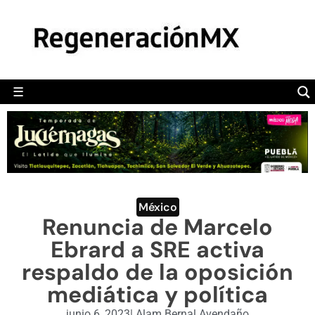
MÉXICO
POLÍTICA
MUNDO
☰
RegeneraciónMX
Sitio de noticias libre e independiente
CAMALEÓN
OPINIÓN
DEPORTES
ENGLISH SECTION
México
Renuncia de Marcelo
VIDEOS
Ebrard a SRE activa
respaldo de la oposición
mediática y política
junio 6, 2023
|
Alam Bernal Avendaño