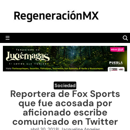
MÉXICO
POLÍTICA
MUNDO
☰
RegeneraciónMX
Sitio de noticias libre e independiente
CAMALEÓN
OPINIÓN
DEPORTES
ENGLISH SECTION
Sociedad
Reportera de Fox Sports
VIDEOS
que fue acosada por
aficionado escribe
comunicado en Twitter
abril 30, 2018
|
Jacqueline Angeles