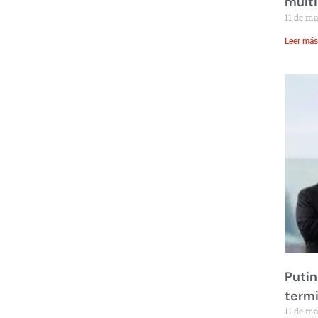
multi
11 de m
Leer más
Putin
term
11 de m