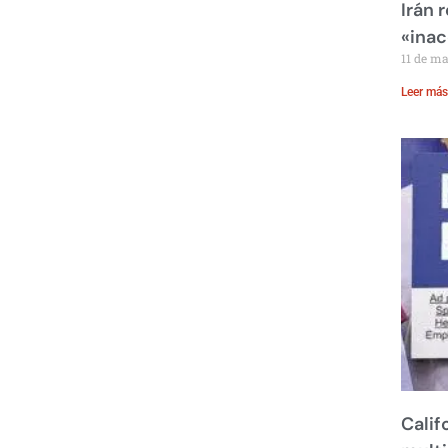
Irán 
«inac
11 de m
Leer más
Calif