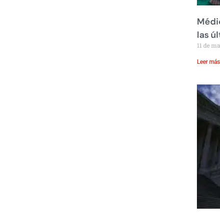
Médic
las ú
11 de m
Leer más