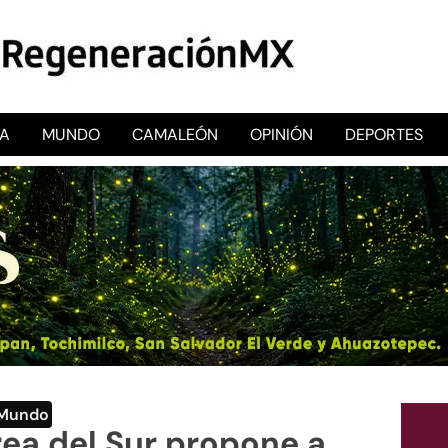
CA
MUNDO
CAMALEÓN
OPINIÓN
DEPORTES
RegeneraciónMX
Sitio de noticias libre e independiente
Mundo
ea del Sur propone a