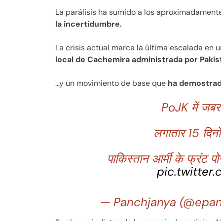
La parálisis ha sumido a los aproximadamen
la incertidumbre.
La crisis actual marca la última escalada en 
local de Cachemira administrada por Paki
…y un movimiento de base que
ha demostrado
PoJK में जबरद
लगातार 15 दिनों
पाकिस्तान आर्मी के फ्रंट 
pic.twitter
— Panchjanya (@epa