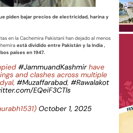
ue piden bajar precios de electricidad, harina y
stas en la Cachemira Pakistaní han dejado al menos
achemira
está dividido entre Pakistán y la India ,
bos países en 1947.
upied
#JammuandKashmir
have
erings and clashes across multiple
adyal,
#Muzaffarabad
,
#Rawalakot
witter.com/EQeiF3CTls
aurabh1531)
October 1, 2025