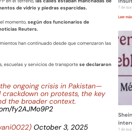
insul
FP en el terreno,
las calles estaban manchadas de
mentos de vidrio y piedras esparcidas.
7 de ma
Leer más
a el momento,
según dos funcionarios de
noticias Reuters.
tamientos han continuado desde que comenzaron las
s, escuelas y servicios de transporte
se declararon
 the ongoing crisis in Pakistan—
al crackdown on protests, the key
nd the broader context.
.com/fy2AJMo9P2
Shei
inte
wani0022)
October 3, 2025
7 de ma