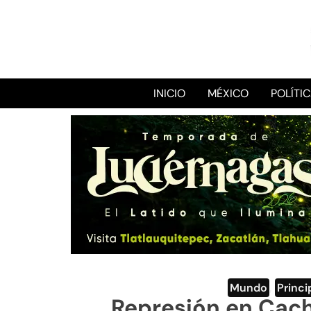
INICIO
MÉXICO
POLÍTI
Mundo
,
Princi
Represión en Cach