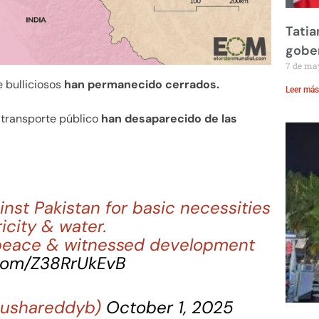
Tatia
gobe
7 de ma
 bulliciosos
han permanecido cerrados.
Leer más
 transporte público
han desaparecido de las
nst Pakistan for basic necessities
ricity & water.
 peace & witnessed development
.com/Z38RrUkEvB
nushareddyb)
October 1, 2025