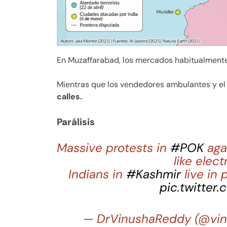
En Muzaffarabad, los mercados habitualmente
Mientras que los vendedores ambulantes y el
calles.
Parálisis
Massive protests in
#POK
agai
like elect
Indians in
#Kashmir
live in
pic.twitter
— DrVinushaReddy (@vi