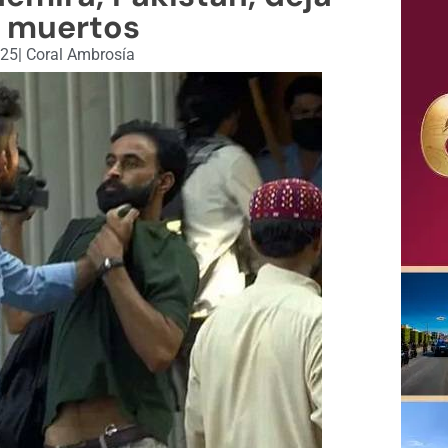
 muertos
025
|
Coral Ambrosía