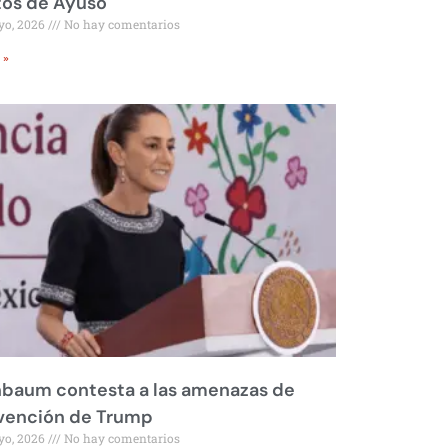
tos de Ayuso
yo, 2026
No hay comentarios
 »
nbaum contesta a las amenazas de
rvención de Trump
yo, 2026
No hay comentarios