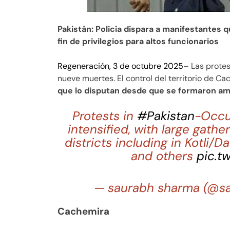
Pakistán: Policía dispara a manifestantes q
fin de privilegios para altos funcionarios
Regeneración, 3 de octubre 2025
– Las prote
nueve muertes. El control del territorio de C
que lo disputan desde que se formaron am
Protests in
#Pakistan
-Occ
intensified, with large gath
districts including in Kotli/D
and others
pic.t
— saurabh sharma (@s
Cachemira