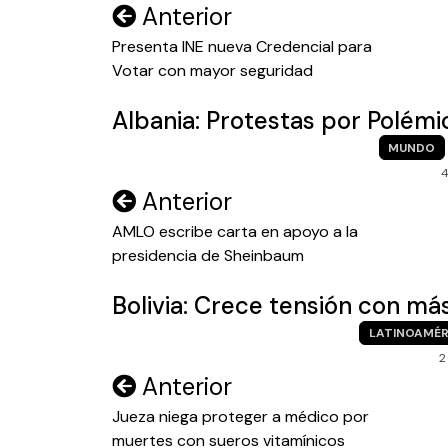
Navegación
Anterior
de
Presenta INE nueva Credencial para
Votar con mayor seguridad
entradas
Albania: Protestas por Polém
MUNDO
4
Navegación
Anterior
de
AMLO escribe carta en apoyo a la
presidencia de Sheinbaum
entradas
Bolivia: Crece tensión con m
LATINOAMÉR
2
Navegación
Anterior
de
Jueza niega proteger a médico por
muertes con sueros vitamínicos