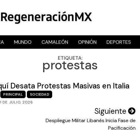
CA
MUNDO
CAMALEÓN
OPINIÓN
DEPORTES
RegeneraciónMX
Sitio de noticias libre e independiente
ETIQUETA:
protestas
í Desata Protestas Masivas en Italia
PRINCIPAL
SOCIEDAD
1 DE JULIO, 2026
Siguiente
Despliegue Militar Libanés Inicia Fase de
Pacificación