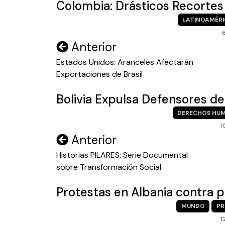
Colombia: Drásticos Recorte
LATINOAMÉR
Navegación
Anterior
de
Estados Unidos: Aranceles Afectarán
Exportaciones de Brasil
entradas
Bolivia Expulsa Defensores 
DERECHOS HU
1
Navegación
Anterior
de
Historias PILARES: Serie Documental
sobre Transformación Social
entradas
Protestas en Albania contra p
MUNDO
PR
1