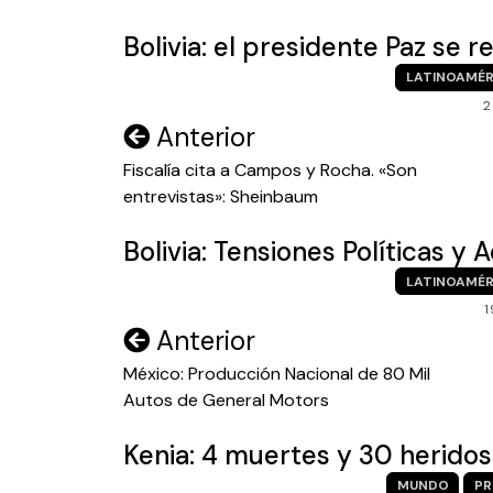
entradas
Bolivia: el presidente Paz se 
LATINOAMÉR
2
Navegación
Anterior
de
Fiscalía cita a Campos y Rocha. «Son
entrevistas»: Sheinbaum
entradas
Bolivia: Tensiones Políticas y
LATINOAMÉR
1
Navegación
Anterior
de
México: Producción Nacional de 80 Mil
Autos de General Motors
entradas
Kenia: 4 muertes y 30 herido
MUNDO
PR