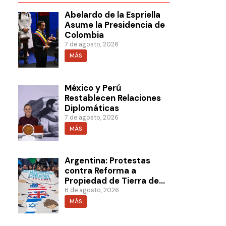
Abelardo de la Espriella
Asume la Presidencia de
Colombia
7 de agosto, 2026
MÁS
México y Perú
Restablecen Relaciones
Diplomáticas
7 de agosto, 2026
MÁS
Argentina: Protestas
contra Reforma a
Propiedad de Tierra de
Milei
6 de agosto, 2026
MÁS