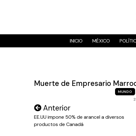
Skip
to
content
INICIO
MÉXICO
POLÍTI
Muerte de Empresario Marroqu
MUNDO
2
Navegación
Anterior
de
EE.UU impone 50% de arancel a diversos
productos de Canadá
entradas