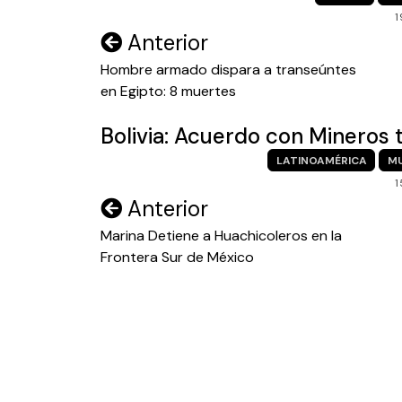
1
Navegación
Anterior
de
Hombre armado dispara a transeúntes
en Egipto: 8 muertes
entradas
Bolivia: Acuerdo con Mineros 
LATINOAMÉRICA
M
1
Navegación
Anterior
de
Marina Detiene a Huachicoleros en la
Frontera Sur de México
entradas