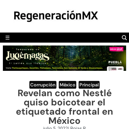
MÉXICO
POLÍTICA
MUNDO
☰
RegeneraciónMX
Sitio de noticias libre e independiente
CAMALEÓN
OPINIÓN
DEPORTES
ENGLISH SECTION
Corrupción
,
México
,
Principal
Revelan como Nestlé
VIDEOS
quiso boicotear el
etiquetado frontal en
México
julio 5, 2022
|
Rojas R