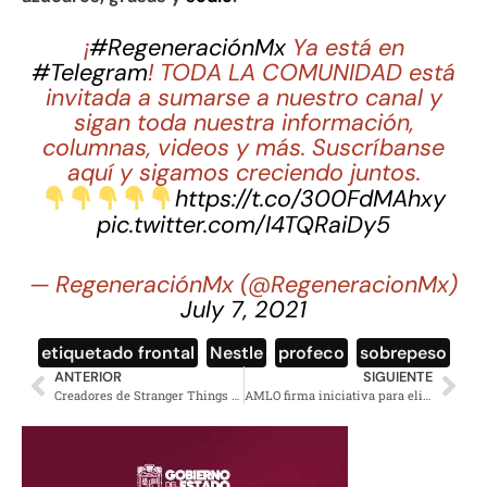
¡
#RegeneraciónMx
Ya está en
#Telegram
! TODA LA COMUNIDAD está
invitada a sumarse a nuestro canal y
sigan toda nuestra información,
columnas, videos y más. Suscríbanse
aquí y sigamos creciendo juntos.
https://t.co/300FdMAhxy
pic.twitter.com/I4TQRaiDy5
— RegeneraciónMx (@RegeneracionMx)
July 7, 2021
etiquetado frontal
,
Nestle
,
profeco
,
sobrepeso
ANTERIOR
SIGUIENTE
Creadores de Stranger Things aseguraron que comenzarán a escribir la quinta temporada
AMLO firma iniciativa para eliminar el Horario de verano, vigente desde 1996