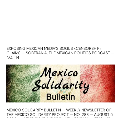
EXPOSING MEXICAN MEDIA’S BOGUS «CENSORSHIP»
CLAIMS — SOBERANIA, THE MEXICAN POLITICS PODCAST —
NO. 114
MEXICO SOLIDARITY BULLETIN — WEEKLY NEWSLETTER OF
THE MEXICO SOLIDARITY PROJECT — NO. 283 — AUGUST 5,