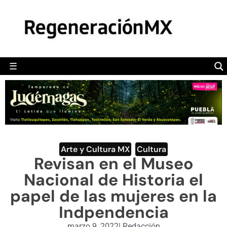
MÉXICO
POLÍTICA
MUNDO
☰
RegeneraciónMX
Sitio de noticias libre e independiente
CAMALEÓN
OPINIÓN
DEPORTES
ENGLISH SECTION
Arte y Cultura MX
,
Cultura
Revisan en el Museo
VIDEOS
Nacional de Historia el
papel de las mujeres en la
Indpendencia
marzo 9, 2022
|
Redacción