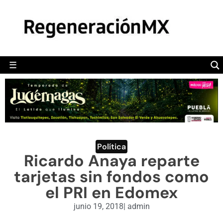
MÉXICO
POLÍTICA
MUNDO
☰
RegeneraciónMX
Sitio de noticias libre e independiente
CAMALEÓN
OPINIÓN
DEPORTES
ENGLISH SECTION
Política
Ricardo Anaya reparte
VIDEOS
tarjetas sin fondos como
el PRI en Edomex
junio 19, 2018
|
admin