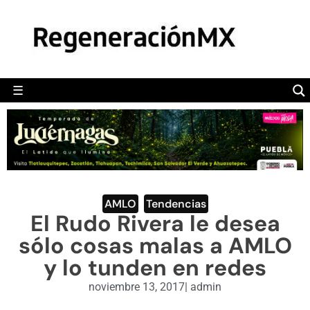
MÉXICO
POLÍTICA
MUNDO
☰
RegeneraciónMX
Sitio de noticias libre e independiente
CAMALEÓN
OPINIÓN
DEPORTES
ENGLISH SECTION
AMLO
,
Tendencias
El Rudo Rivera le desea
VIDEOS
sólo cosas malas a AMLO
y lo tunden en redes
noviembre 13, 2017
|
admin