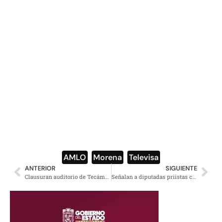
AMLO
,
Morena
,
Televisa
ANTERIOR
SIGUIENTE
Clausuran auditorio de Tecámac, hecho por Eruviel y supuestamente con fallas estructurales
Señalan a diputadas priistas como misóginas y homofóbicas por ‘¡ehhh… puto!’