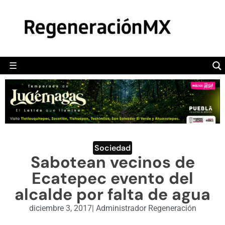
MÉXICO
POLÍTICA
MUNDO
☰
RegeneraciónMX
Sitio de noticias libre e independiente
CAMALEÓN
OPINIÓN
DEPORTES
ENGLISH SECTION
Sociedad
Sabotean vecinos de
VIDEOS
Ecatepec evento del
alcalde por falta de agua
diciembre 3, 2017
|
Administrador Regeneración