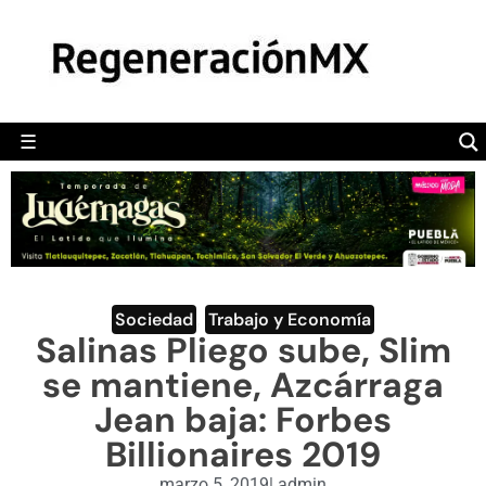
MÉXICO
POLÍTICA
MUNDO
☰
RegeneraciónMX
Sitio de noticias libre e independiente
CAMALEÓN
OPINIÓN
DEPORTES
ENGLISH SECTION
Sociedad
,
Trabajo y Economía
Salinas Pliego sube, Slim
VIDEOS
se mantiene, Azcárraga
Jean baja: Forbes
Billionaires 2019
marzo 5, 2019
|
admin