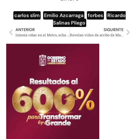
carlos slim
,
Emilio Azcarraga
,
forbes
,
Ricardo
Salinas Pliego
ANTERIOR
SIGUIENTE
Intenta robar en el Metro, echa gas pimienta, lo detienen y policías lo sueltan
Revelan video de arribo de Martha Erika Alonso a casa de José Chedraui