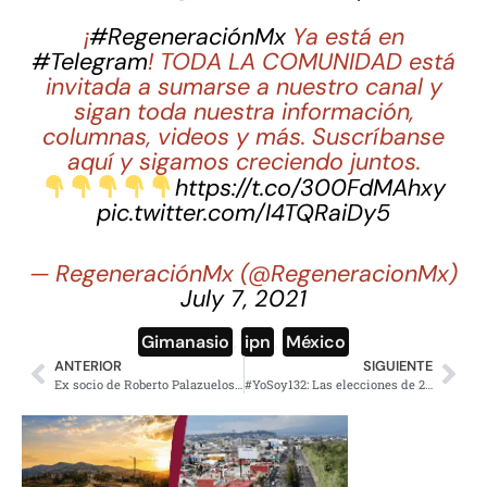
¡
#RegeneraciónMx
Ya está en
#Telegram
! TODA LA COMUNIDAD está
invitada a sumarse a nuestro canal y
sigan toda nuestra información,
columnas, videos y más. Suscríbanse
aquí y sigamos creciendo juntos.
https://t.co/300FdMAhxy
pic.twitter.com/I4TQRaiDy5
— RegeneraciónMx (@RegeneracionMx)
July 7, 2021
Gimanasio
,
ipn
,
México
ANTERIOR
SIGUIENTE
Ex socio de Roberto Palazuelos murió en prisión; había acusado al actor de fraude
#YoSoy132: Las elecciones de 2012, el retorno del PRI (Primera Parte)