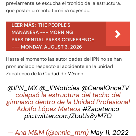
previamente se escucha el tronido de la estructura,
que posteriormente termina cayendo.
LEER MÁS:
THE PEOPLE'S
MAÑANERA --- MORNING
PRESIDENTIAL PRESS CONFERENCE
--- MONDAY, AUGUST 3, 2026
Hasta el momento las autoridades del IPN no se han
pronunciado respecto al accidente en la unidad
Zacatenco de la
Ciudad de México
.
@IPN_MX
@_IPNoticias
@CanalOnceTV
colapsó la estructura del techo del
gimnasio dentro de la Unidad Profesional
Adolfo López Mateos
#Zacatenco
pic.twitter.com/ZbuUx8yM7O
— Ana M&M (@annie_mm)
May 11, 2022