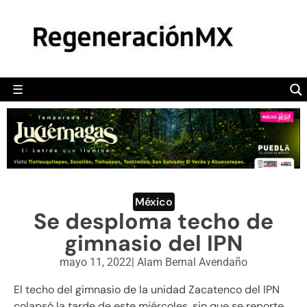
MÉXICO
POLÍTICA
MUNDO
☰
RegeneraciónMX
Sitio de noticias libre e independiente
CAMALEÓN
OPINIÓN
DEPORTES
ENGLISH SECTION
México
Se desploma techo de
VIDEOS
gimnasio del IPN
mayo 11, 2022
|
Alam Bernal Avendaño
El techo del gimnasio de la unidad Zacatenco del IPN
colapsó la tarde de este miércoles, sin que se reporte