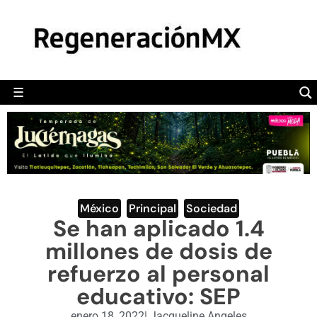
MÉXICO
POLÍTICA
MUNDO
☰
RegeneraciónMX
Sitio de noticias libre e independiente
CAMALEÓN
OPINIÓN
DEPORTES
ENGLISH SECTION
México
,
Principal
,
Sociedad
Se han aplicado 1.4
VIDEOS
millones de dosis de
refuerzo al personal
educativo: SEP
enero 18, 2022
|
Jacqueline Angeles