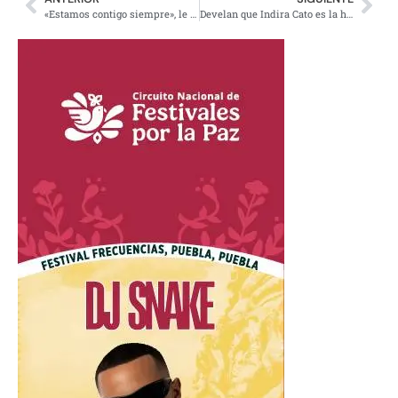
«Estamos contigo siempre», le dice AMLO a Cuitláhuac García
Develan que Indira Cato es la hija secreta de Gabriel García Márquez