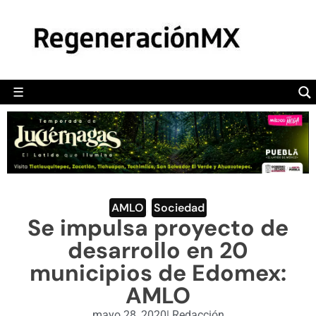
MÉXICO
POLÍTICA
MUNDO
☰
RegeneraciónMX
Sitio de noticias libre e independiente
CAMALEÓN
OPINIÓN
DEPORTES
ENGLISH SECTION
AMLO
,
Sociedad
Se impulsa proyecto de
VIDEOS
desarrollo en 20
municipios de Edomex:
AMLO
mayo 28, 2020
|
Redacción