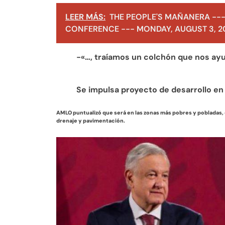
LEER MÁS:
THE PEOPLE'S MAÑANERA ---
CONFERENCE --- MONDAY, AUGUST 3, 2
-«…, traíamos un colchón que nos ayud
Se impulsa proyecto de desarrollo e
AMLO puntualizó que será en las zonas más pobres y pobladas,
drenaje y pavimentación.