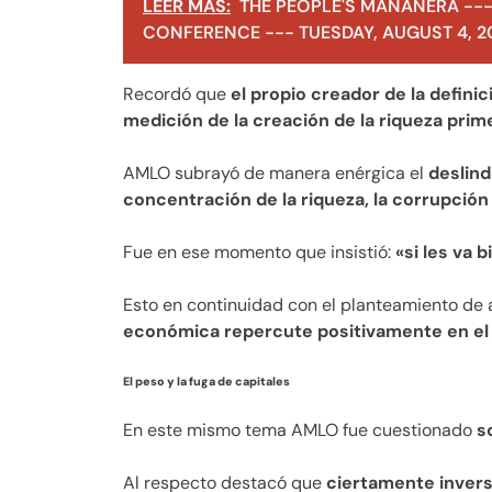
LEER MÁS:
THE PEOPLE'S MAÑANERA ---
CONFERENCE --- TUESDAY, AUGUST 4, 2
Recordó que
el propio creador de la defini
medición de la creación de la riqueza prim
AMLO subrayó de manera enérgica el
deslind
concentración de la riqueza, la corrupción y
Fue en ese momento que insistió:
«si les va b
Esto en continuidad con el planteamiento de
económica repercute positivamente en el
El peso y la fuga de capitales
En este mismo tema AMLO fue cuestionado
s
Al respecto destacó que
ciertamente invers