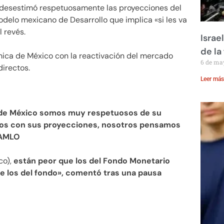
desestimó respetuosamente las proyecciones del
odelo mexicano de Desarrollo que implica «si les va
l revés.
Israe
de la 
mica de México con la reactivación del mercado
6 de ma
directos.
Leer más
o de México somos muy respetuosos de su
mos con sus proyecciones, nosotros pensamos
 AMLO
co),
están peor que los del Fondo Monetario
ue los del fondo», comentó tras una pausa