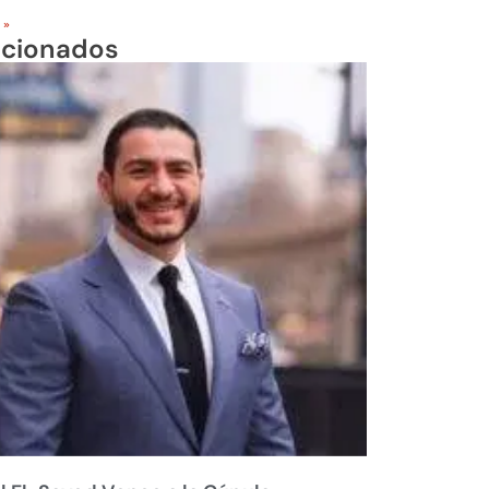
 »
acionados