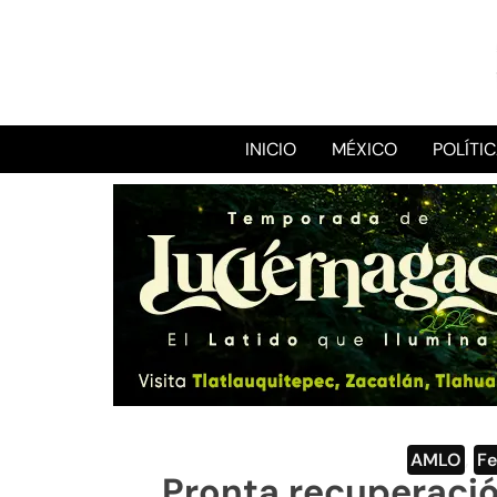
INICIO
MÉXICO
POLÍTI
AMLO
,
Fe
Pronta recuperació