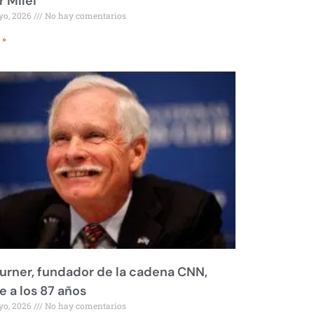
r Milei
yo, 2026
No hay comentarios
 »
urner, fundador de la cadena CNN,
 a los 87 años
yo, 2026
No hay comentarios